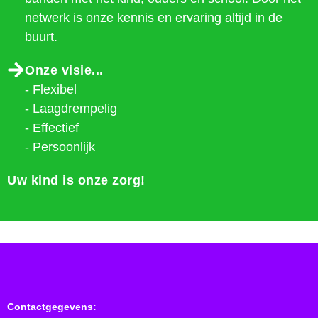
netwerk is onze kennis en ervaring altijd in de
buurt.
Onze visie...
- Flexibel
- Laagdrempelig
- Effectief
- Persoonlijk
Uw kind is onze zorg!
Contactgegevens: